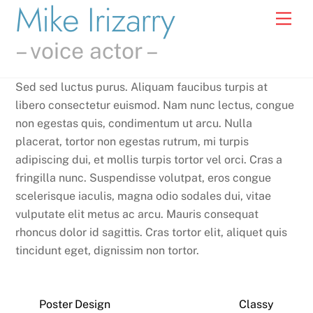
Mike Irizarry
Skip
Men
to
content
– voice actor –
Sed sed luctus purus. Aliquam faucibus turpis at
libero consectetur euismod. Nam nunc lectus, congue
non egestas quis, condimentum ut arcu. Nulla
placerat, tortor non egestas rutrum, mi turpis
adipiscing dui, et mollis turpis tortor vel orci. Cras a
fringilla nunc. Suspendisse volutpat, eros congue
scelerisque iaculis, magna odio sodales dui, vitae
vulputate elit metus ac arcu. Mauris consequat
rhoncus dolor id sagittis. Cras tortor elit, aliquet quis
tincidunt eget, dignissim non tortor.
Poster Design
Classy